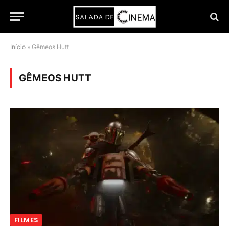
Início
»
Gêmeos Hutt
GÊMEOS HUTT
FILMES