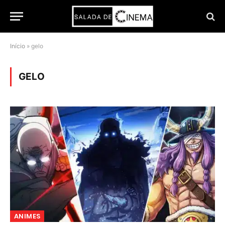
Início
»
gelo
GELO
ANIMES