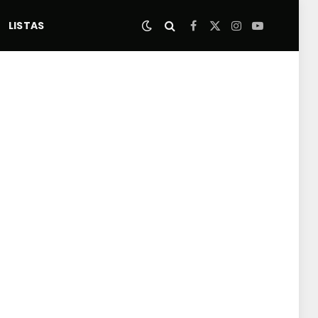
LISTAS
Facebook
X
Instagram
YouTube
(Twitter)