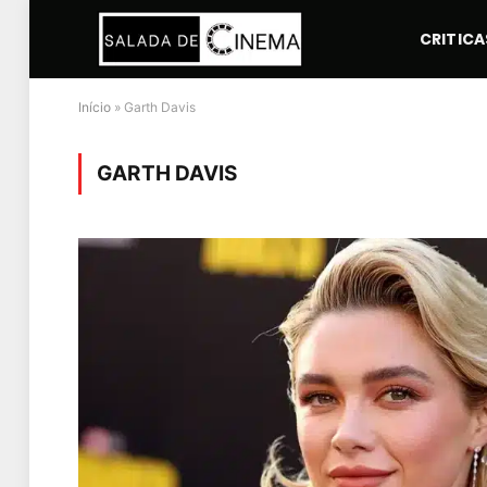
CRITICA
Início
»
Garth Davis
GARTH DAVIS