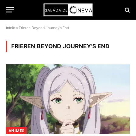
Início
»
Frieren Beyond Journey’s End
FRIEREN BEYOND JOURNEY’S END
ANIMES