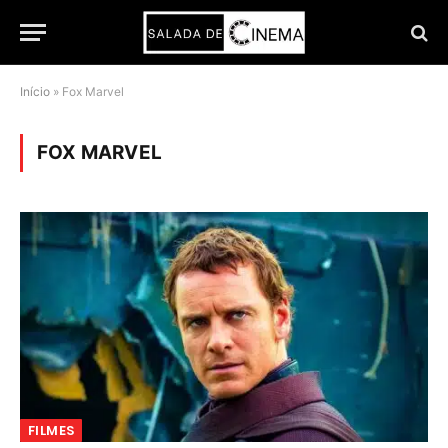
Início
»
Fox Marvel
FOX MARVEL
FILMES