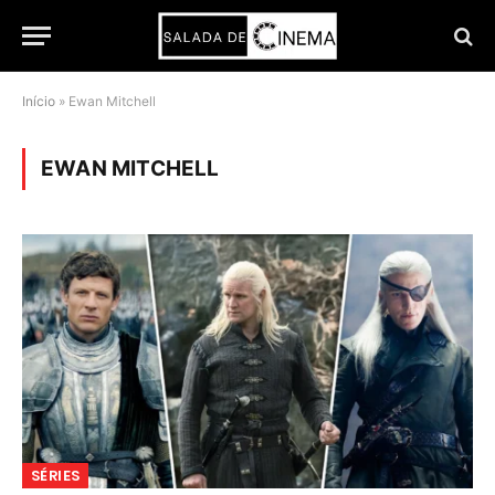
Início
»
Ewan Mitchell
EWAN MITCHELL
SÉRIES