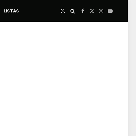
LISTAS
Facebook
X
Instagram
YouTube
(Twitter)