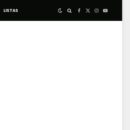
LISTAS
Facebook
X
Instagram
YouTube
(Twitter)