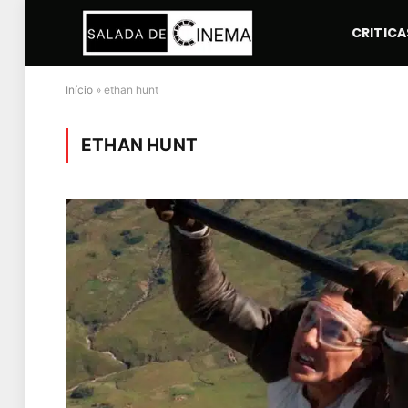
CRITICA
Início
»
ethan hunt
ETHAN HUNT