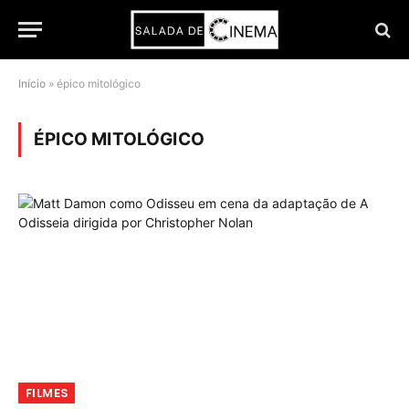
Início
»
épico mitológico
ÉPICO MITOLÓGICO
FILMES