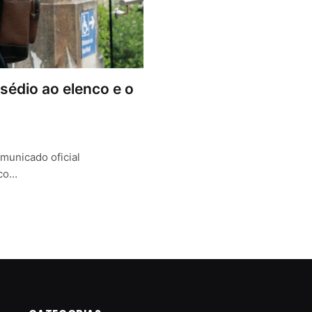
édio ao elenco e o
municado oficial
nco…