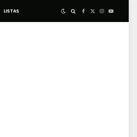
LISTAS
Facebook
X
Instagram
YouTube
(Twitter)