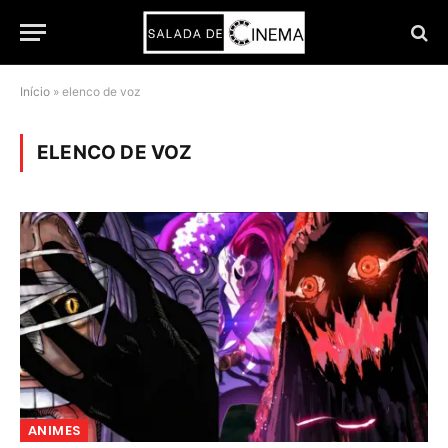
Início
»
elenco de voz
ELENCO DE VOZ
ANIMES