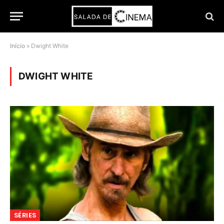
Início
»
Dwight White
DWIGHT WHITE
SÉRIES