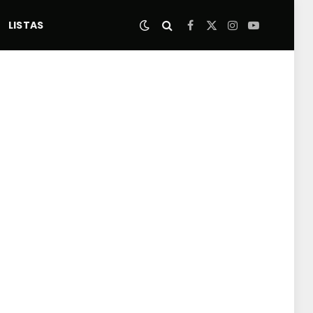
LISTAS
Facebook
X
Instagram
YouTube
(Twitter)