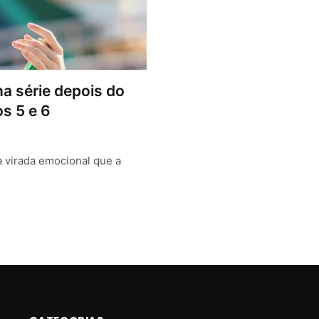
a série depois do
s 5 e 6
a virada emocional que a