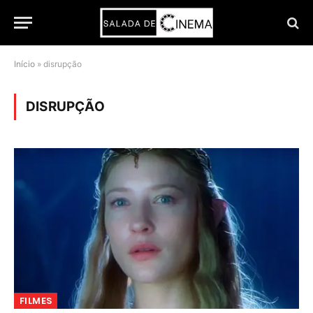
Início
»
disrupção
DISRUPÇÃO
FILMES