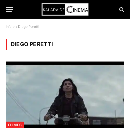
Início
»
Diego Peretti
DIEGO PERETTI
FILMES