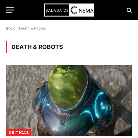
Início
»
Death & Robots
DEATH & ROBOTS
CRITICAS