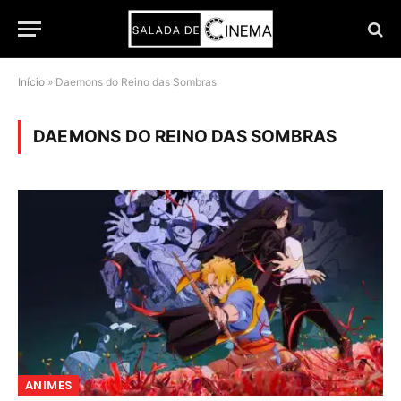
Início
»
Daemons do Reino das Sombras
DAEMONS DO REINO DAS SOMBRAS
ANIMES