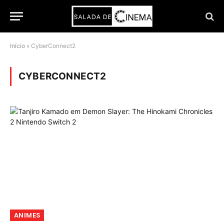
Início
»
CyberConnect2
CYBERCONNECT2
ANIMES