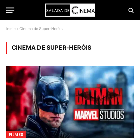
Início
»
Cinema de Super-Heróis
CINEMA DE SUPER-HERÓIS
FILMES