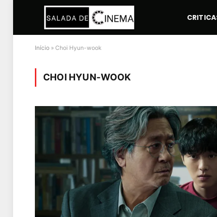
CRITICA
Início
»
Choi Hyun-wook
CHOI HYUN-WOOK