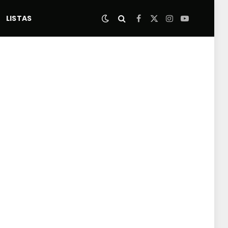
LISTAS
Facebook
X
Instagram
YouTube
(Twitter)