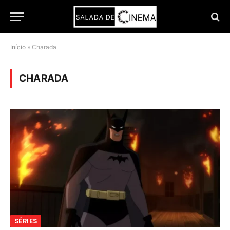
Início
»
Charada
CHARADA
SÉRIES