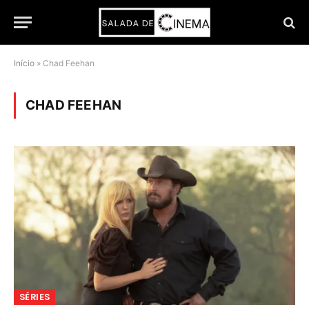
Início
»
Chad Feehan
CHAD FEEHAN
SÉRIES