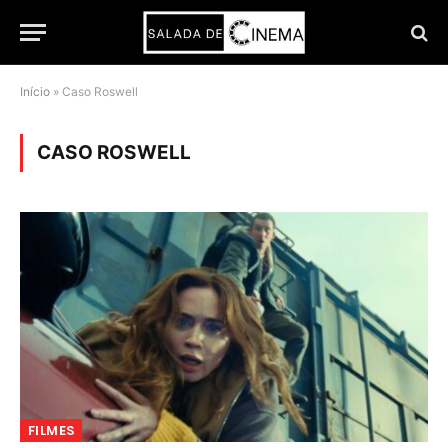
Início
»
Caso Roswell
CASO ROSWELL
FILMES