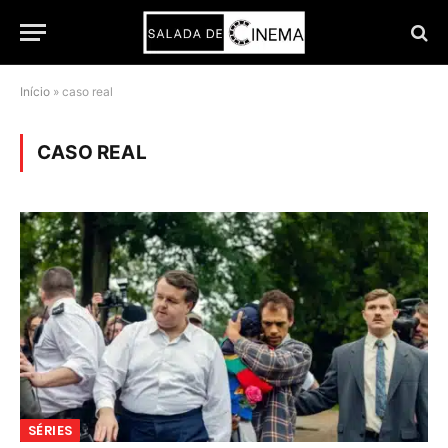
Início
»
caso real
CASO REAL
SÉRIES