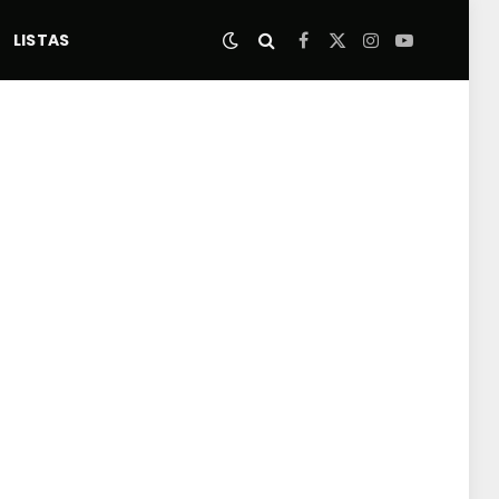
LISTAS
Facebook
X
Instagram
YouTube
(Twitter)