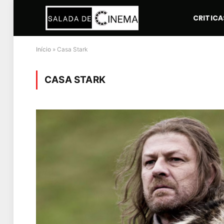
CRITICA
Início
»
Casa Stark
CASA STARK