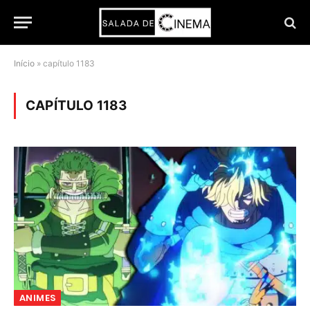
Início
»
capítulo 1183
CAPÍTULO 1183
ANIMES