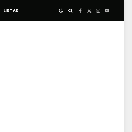
LISTAS
Facebook
X
Instagram
YouTube
(Twitter)