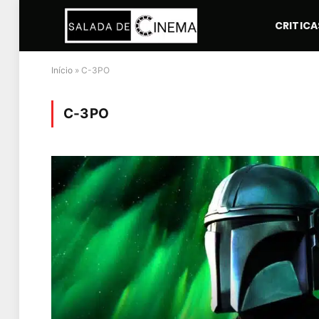
CRITICA
Início
»
C-3PO
C-3PO