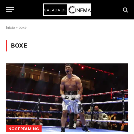
Início
»
boxe
BOXE
NOSTREAMING