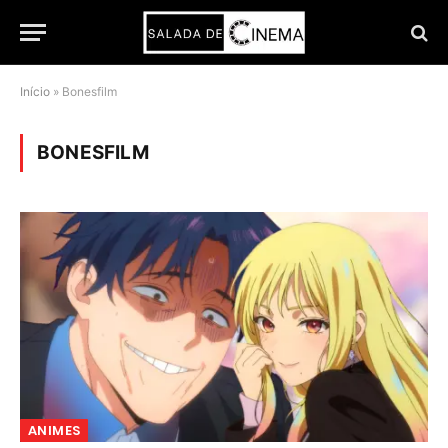
Início
»
Bonesfilm
BONESFILM
ANIMES