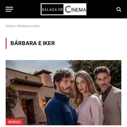
Início
»
Bárbara e Iker
BÁRBARA E IKER
SÉRIES