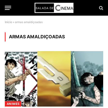
Início
»
armas amaldiçoadas
ARMAS AMALDIÇOADAS
ANIMES