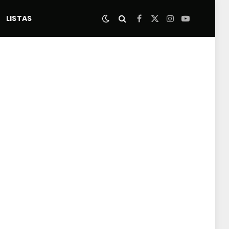
LISTAS
Facebook
X
Instagram
YouTube
(Twitter)