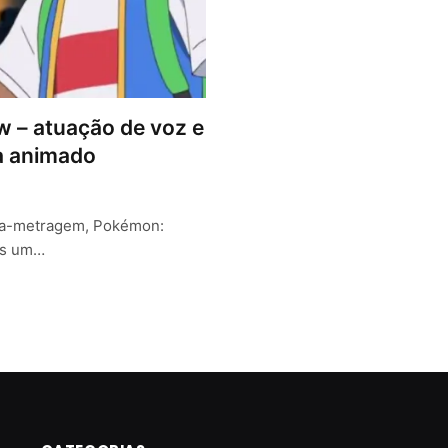
w – atuação de voz e
ga animado
nga-metragem, Pokémon:
as um…