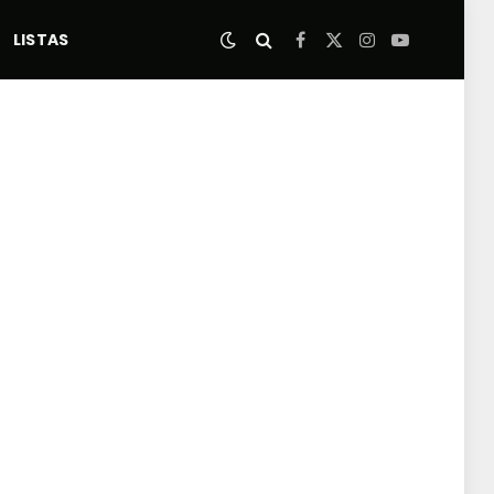
LISTAS
Facebook
X
Instagram
YouTube
(Twitter)