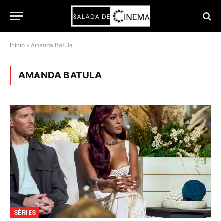
Início
»
Amanda Batula
AMANDA BATULA
SÉRIES