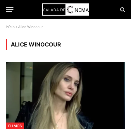
Início
»
Alice Winocour
ALICE WINOCOUR
FILMES