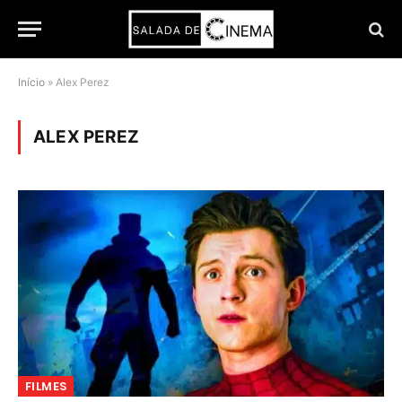
Início
»
Alex Perez
ALEX PEREZ
FILMES