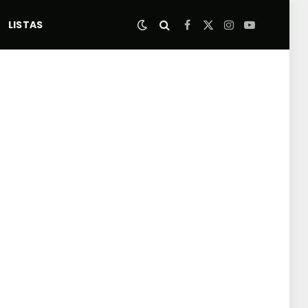
LISTAS
Facebook
X
Instagram
YouTube
(Twitter)