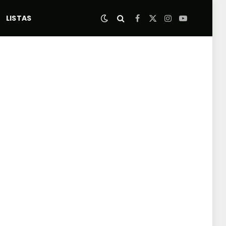
LISTAS
Facebook
X
Instagram
YouTube
(Twitter)