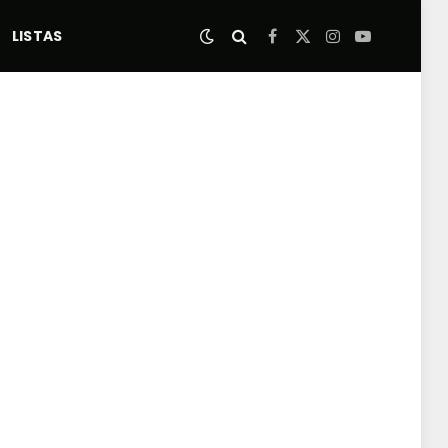
LISTAS
Facebook
X
Instagram
YouTube
(Twitter)