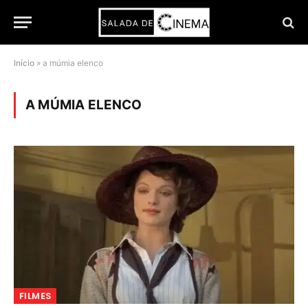
Início
»
a múmia elenco
A MÚMIA ELENCO
FILMES