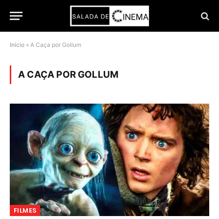
Início
»
A Caça por Gollum
A CAÇA POR GOLLUM
FILMES