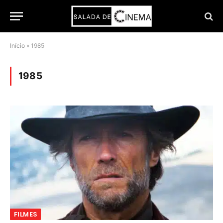
Início
»
1985
1985
FILMES