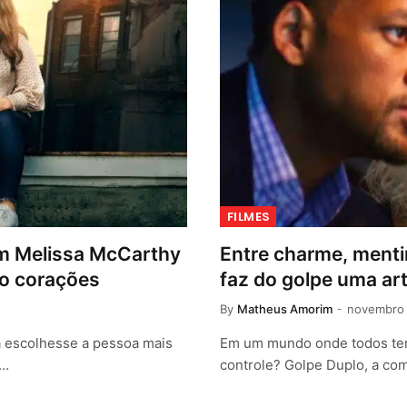
FILMES
om Melissa McCarthy
Entre charme, mentir
do corações
faz do golpe uma art
By
Matheus Amorim
novembro 
eta escolhesse a pessoa mais
Em um mundo onde todos ten
r…
controle? Golpe Duplo, a co