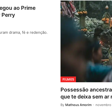
hegou ao Prime
r Perry
uram drama, fé e redenção.
FILMES
Possessão ancestral 
que te deixa sem ar
By
Matheus Amorim
novembro 