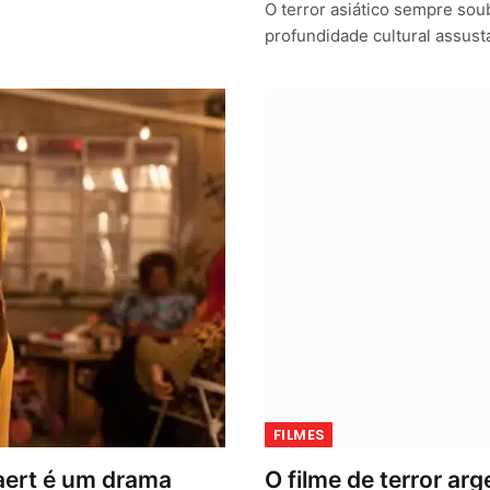
O terror asiático sempre so
profundidade cultural assus
FILMES
aert é um drama
O filme de terror a