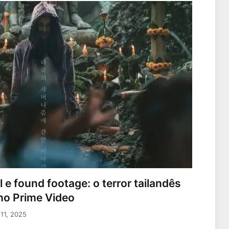
e found footage: o terror tailandês
 no Prime Video
11, 2025