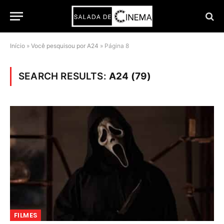
Início
»
Você pesquisou por A24
»
Página 8
SEARCH RESULTS:
A24 (79)
FILMES