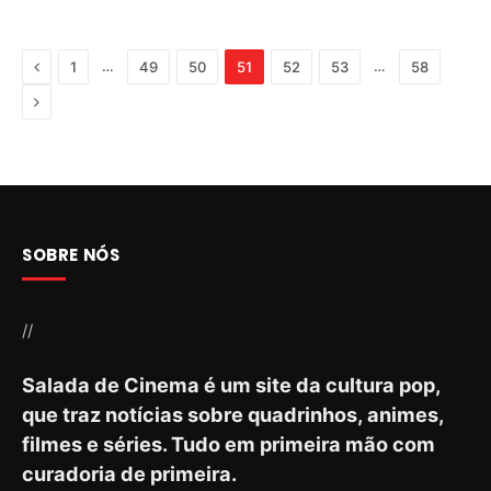
Previous
…
…
1
49
50
51
52
53
58
Next
SOBRE NÓS
//
Salada de Cinema é um site da cultura pop,
que traz notícias sobre quadrinhos, animes,
filmes e séries. Tudo em primeira mão com
curadoria de primeira.