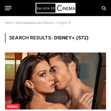
Início
»
Você pesquisou por Disney+
»
Página 51
SEARCH RESULTS:
DISNEY+ (572)
SÉRIES