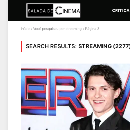
CRITICA
Início
»
Você pesquisou por streaming
»
Página 3
SEARCH RESULTS:
STREAMING (2277