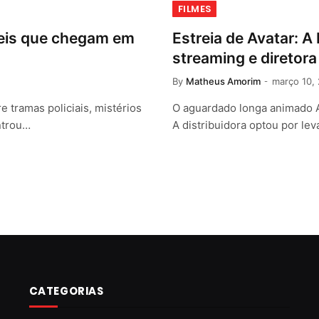
FILMES
íveis que chegam em
Estreia de Avatar: A
streaming e diretor
By
Matheus Amorim
março 10,
e tramas policiais, mistérios
O aguardado longa animado A
ntrou…
A distribuidora optou por lev
CATEGORIAS