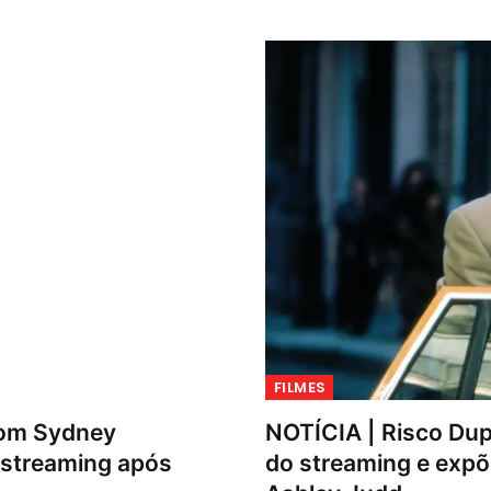
FILMES
com Sydney
NOTÍCIA | Risco Dup
 streaming após
do streaming e exp