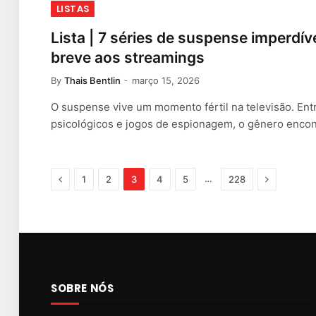
LISTAS
Lista | 7 séries de suspense imperd
breve aos streamings
By
Thais Bentlin
março 15, 2026
O suspense vive um momento fértil na televisão. Entr
psicológicos e jogos de espionagem, o gênero enco
Previous
Next
…
1
2
3
4
5
228
SOBRE NÓS