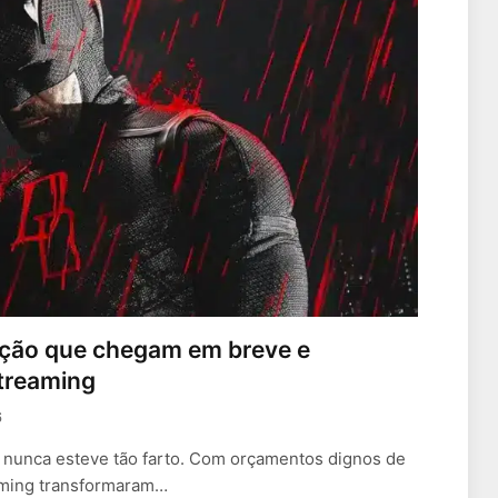
e ação que chegam em breve e
treaming
6
o nunca esteve tão farto. Com orçamentos dignos de
aming transformaram…