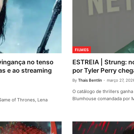
FILMES
vingança no tenso
ESTREIA | Strung: n
mas e ao streaming
por Tyler Perry che
By
Thais Bentlin
março 27, 202
O catálogo de thrillers gan
Blumhouse comandada por M
 Game of Thrones, Lena