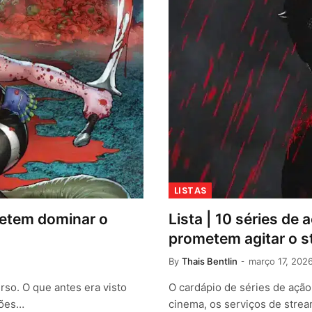
LISTAS
metem dominar o
Lista | 10 séries d
prometem agitar o s
By
Thais Bentlin
março 17, 202
so. O que antes era visto
O cardápio de séries de açã
sões…
cinema, os serviços de stre