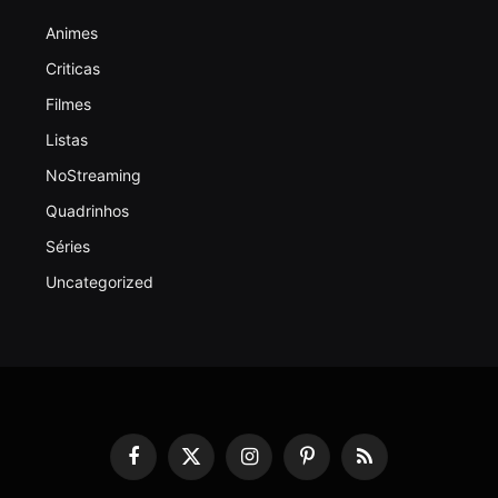
Animes
Criticas
Filmes
Listas
NoStreaming
Quadrinhos
Séries
Uncategorized
Facebook
X
Instagram
Pinterest
RSS
(Twitter)