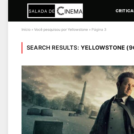
CRITICA
Início
»
Você pesquisou por Yellowstone
»
Página 3
SEARCH RESULTS:
YELLOWSTONE (9