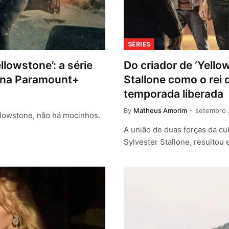
SÉRIES
llowstone’: a série
Do criador de ‘Yello
l na Paramount+
Stallone como o rei 
temporada liberada
By
Matheus Amorim
setembro 
ellowstone, não há mocinhos.
A união de duas forças da cul
Sylvester Stallone, resulto