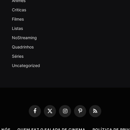
Animes
Criticas
Filmes
Listas
NoStreaming
Quadrinhos
Séries
Uncategorized
Facebook
X
Instagram
Pinterest
RSS
(Twitter)
 NÓS
QUEM FAZ O SALADA DE CINEMA
POLÍTICA DE PRI