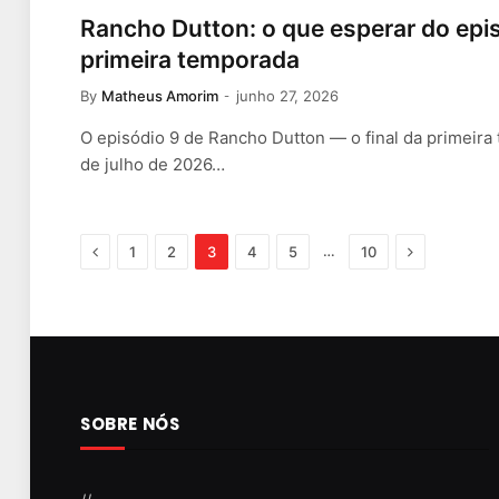
Rancho Dutton: o que esperar do episó
primeira temporada
By
Matheus Amorim
junho 27, 2026
O episódio 9 de Rancho Dutton — o final da primeir
de julho de 2026…
Previous
Next
…
1
2
3
4
5
10
SOBRE NÓS