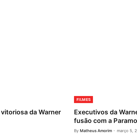
FILMES
 vitoriosa da Warner
Executivos da Warn
s
fusão com a Param
By
Matheus Amorim
março 5, 