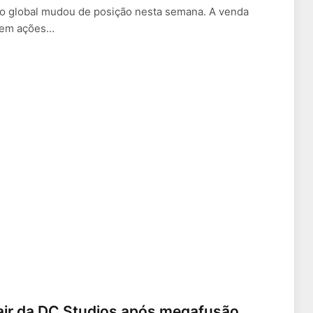
to global mudou de posição nesta semana. A venda
 em ações…
ir da DC Studios após megafusão