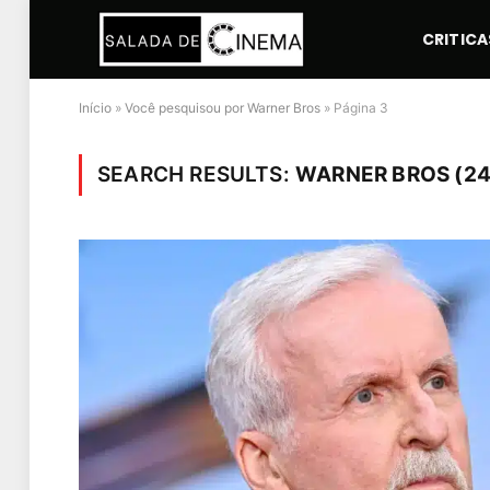
CRITICA
Início
»
Você pesquisou por Warner Bros
»
Página 3
SEARCH RESULTS:
WARNER BROS (24