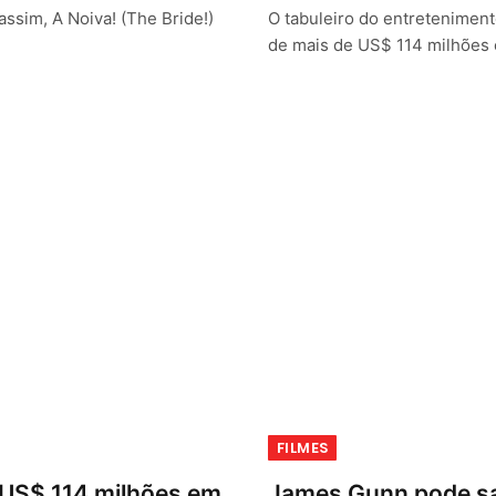
assim, A Noiva! (The Bride!)
O tabuleiro do entretenimen
de mais de US$ 114 milhões
FILMES
 US$ 114 milhões em
James Gunn pode sa