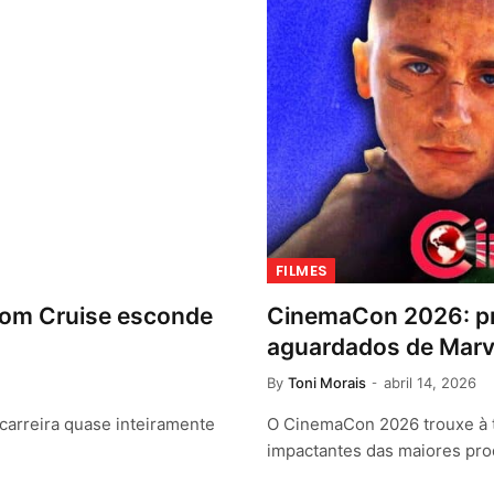
FILMES
Tom Cruise esconde
CinemaCon 2026: pri
aguardados de Marve
By
Toni Morais
abril 14, 2026
carreira quase inteiramente
O CinemaCon 2026 trouxe à t
impactantes das maiores pr