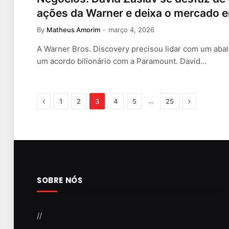
ações da Warner e deixa o mercado e
By
Matheus Amorim
março 4, 2026
A Warner Bros. Discovery precisou lidar com um abal
um acordo bilionário com a Paramount. David…
Previous
Next
…
1
2
3
4
5
25
SOBRE NÓS
//