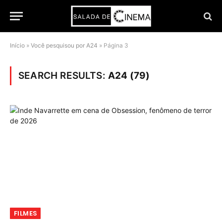
Início
»
Você pesquisou por A24
»
Página 3
SEARCH RESULTS:
A24 (79)
FILMES