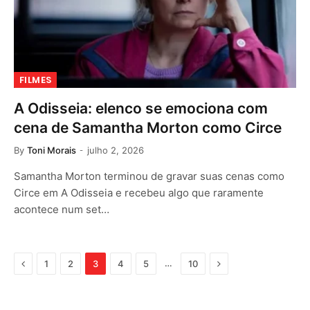
FILMES
A Odisseia: elenco se emociona com
cena de Samantha Morton como Circe
By
Toni Morais
julho 2, 2026
Samantha Morton terminou de gravar suas cenas como
Circe em A Odisseia e recebeu algo que raramente
acontece num set…
Previous
Next
…
1
2
3
4
5
10