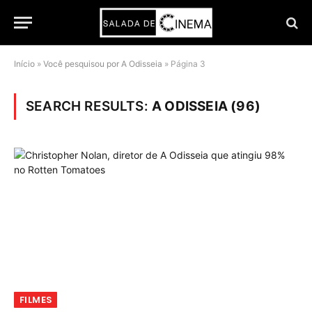
Início
»
Você pesquisou por A Odisseia
»
Página 3
SEARCH RESULTS:
A ODISSEIA (96)
FILMES